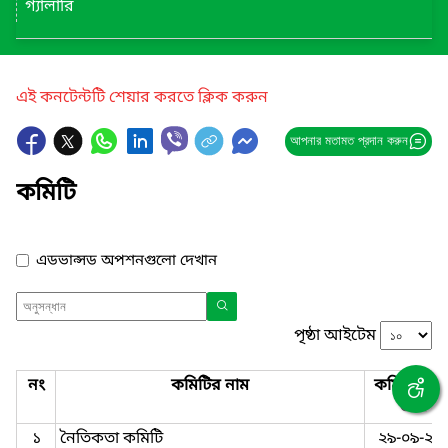
গ্যালারি
এই কনটেন্টটি শেয়ার করতে ক্লিক করুন
আপনার মতামত প্রদান করুন
কমিটি
এডভান্সড অপশনগুলো দেখান
পৃষ্ঠা আইটেম
নং
কমিটির নাম
কমিটি গঠন
তারিখ
১
নৈতিকতা কমিটি
২৯-০৯-২০