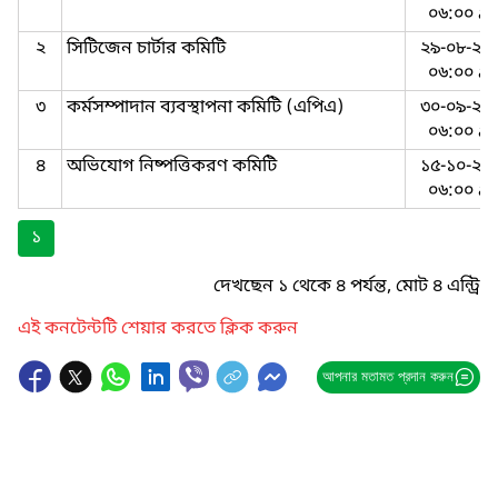
০৬:০০ a
২
সিটিজেন চার্টার কমিটি
২৯-০৮-২০
০৬:০০ a
৩
কর্মসম্পাদান ব্যবস্থাপনা কমিটি (এপিএ)
৩০-০৯-২০
০৬:০০ a
৪
অভিযোগ নিষ্পত্তিকরণ কমিটি
১৫-১০-২০
০৬:০০ a
১
দেখছেন ১ থেকে ৪ পর্যন্ত, মোট ৪ এন্ট্রি
এই কনটেন্টটি শেয়ার করতে ক্লিক করুন
আপনার মতামত প্রদান করুন