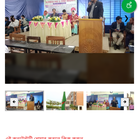
❮
❯
🡸
🡺