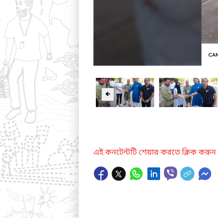
🡸
এই কনটেন্টটি শেয়ার করতে ক্লিক করুন