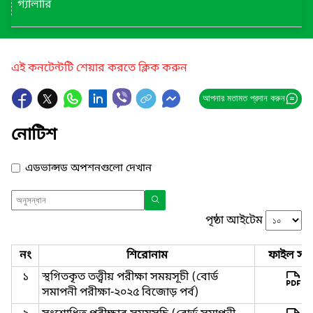
গ্যালারি
এই কনটেন্টটি শেয়ার করতে ক্লিক করুন
আপনার মতামত প্রদান করুন
নোটিশ
এডভান্সড অপশনগুলো দেখান
পৃষ্ঠা আইটেম
নং
শিরোনাম
ফাইল সমূ
১
স্থগিতকৃত তত্ত্বীয় পরীক্ষা সময়সূচী (বোর্ড
সমাপনী পরীক্ষা-২০২৫ বিজোড় পর্ব)