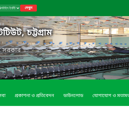
দেখুন
টিউট, চট্টগ্রাম
েশ সরকার
েবা
প্রকাশনা ও প্রতিবেদন
ডাউনলোড
যোগাযোগ ও মতাম