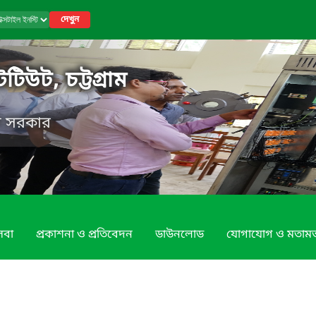
দেখুন
টিউট, চট্টগ্রাম
েশ সরকার
েবা
প্রকাশনা ও প্রতিবেদন
ডাউনলোড
যোগাযোগ ও মতাম